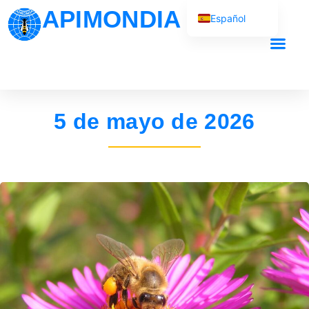
APIMONDIA
Español
English (UK)
Français
Nuestro traba
Português
العربية
5 de mayo de 2026
Русский