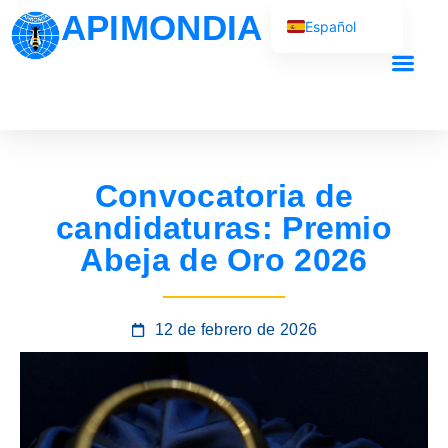
APIMONDIA
Español
English (UK)
Français
Nuestro traba
Português
العربية
Convocatoria de
Русский
candidaturas: Premio
Abeja de Oro 2026
12 de febrero de 2026