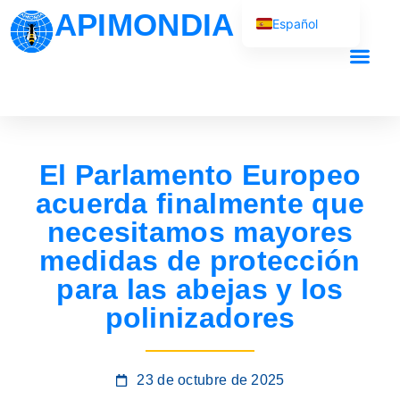
APIMONDIA
Español
English (UK)
Français
Nuestro traba
Português
العربية
El Parlamento Europeo
Русский
acuerda finalmente que
necesitamos mayores
medidas de protección
para las abejas y los
polinizadores
23 de octubre de 2025