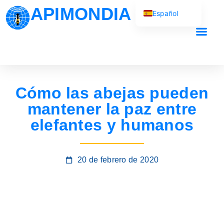
APIMONDIA
Español
English (UK)
Français
Nuestro traba
Português
العربية
Cómo las abejas pueden
Русский
mantener la paz entre
elefantes y humanos
20 de febrero de 2020