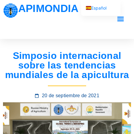
APIMONDIA
Español
English (UK)
Français
Nuestro traba
Português
العربية
Simposio internacional
Русский
sobre las tendencias
mundiales de la apicultura
20 de septiembre de 2021