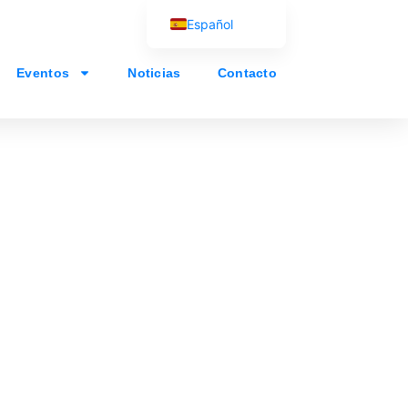
Español
English (UK)
Eventos
Noticias
Contacto
Français
Português
العربية
Русский