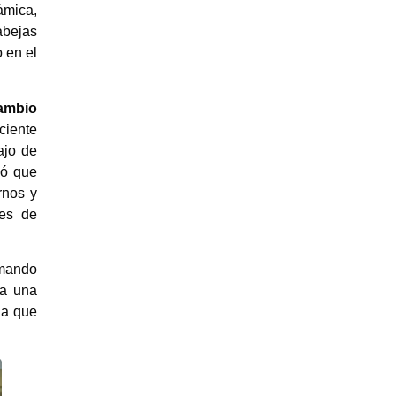
ámica,
abejas
 en el
ambio
ciente
ajo de
yó que
rnos y
nes de
rmando
 a una
la que