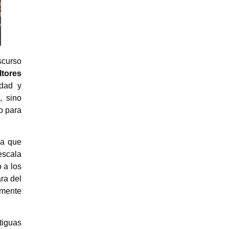
scurso
ltores
idad y
, sino
o para
la que
escala
 a los
ara del
amente
tiguas