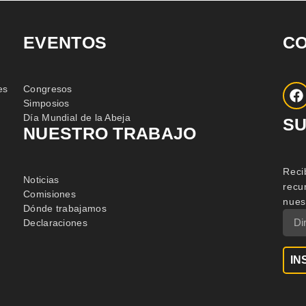
EVENTOS
C
es
Congresos
Simposios
Día Mundial de la Abeja
SU
NUESTRO TRABAJO
Reci
Noticias
recu
Comisiones
nues
Dónde trabajamos
Declaraciones
IN