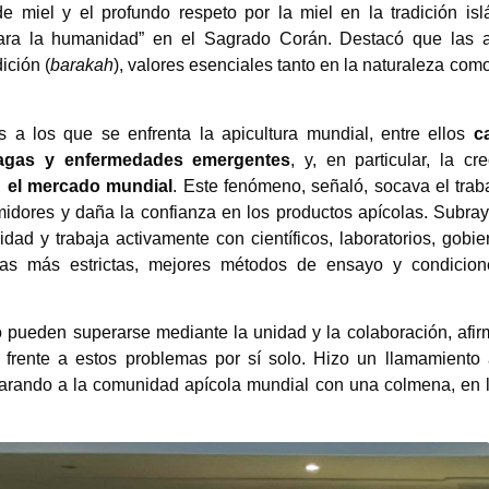
e miel y el profundo respeto por la miel en la tradición isl
para la humanidad” en el Sagrado Corán. Destacó que las 
ición (
barakah
), valores esenciales tanto en la naturaleza como
s a los que se enfrenta la apicultura mundial, entre ellos
c
plagas y enfermedades emergentes
, y, en particular, la cre
en el mercado mundial
. Este fenómeno, señaló, socava el trab
midores y daña la confianza en los productos apícolas. Subra
ad y trabaja activamente con científicos, laboratorios, gobie
rmas más estrictas, mejores métodos de ensayo y condicio
o pueden superarse mediante la unidad y la colaboración, afi
frente a estos problemas por sí solo. Hizo un llamamiento
parando a la comunidad apícola mundial con una colmena, en 