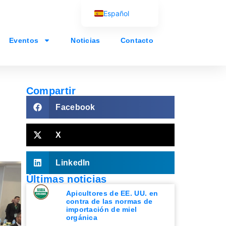
Español
English (UK)
Eventos
Noticias
Contacto
Français
Português
العربية
Compartir
Русский
Facebook
X
LinkedIn
Últimas noticias
Apicultores de EE. UU. en
contra de las normas de
importación de miel
orgánica