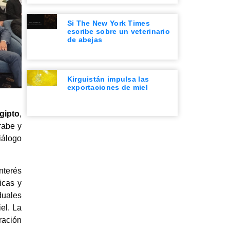
Si The New York Times
escribe sobre un veterinario
de abejas
Kirguistán impulsa las
exportaciones de miel
gipto
,
rabe y
iálogo
nterés
icas y
duales
el. La
ración