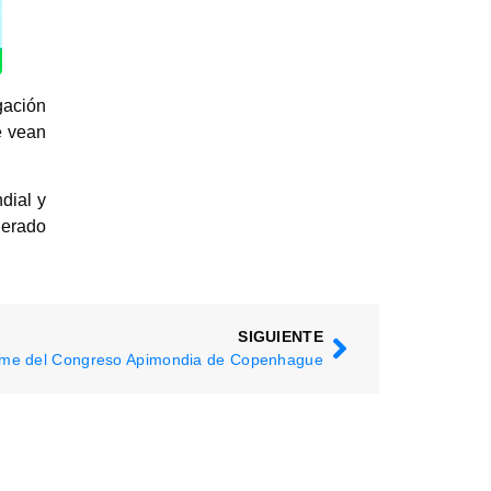
gación
e vean
dial y
derado
SIGUIENTE
rme del Congreso Apimondia de Copenhague