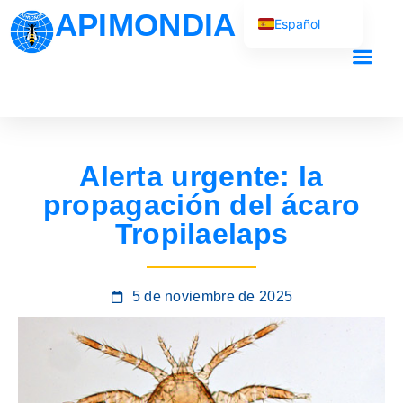
APIMONDIA
Español
English (UK)
Français
Nuestro traba
Português
العربية
Alerta urgente: la
Русский
propagación del ácaro
Tropilaelaps
5 de noviembre de 2025