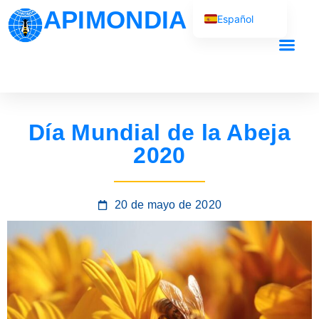
APIMONDIA
Español
English (UK)
Français
Nuestro traba
Português
العربية
Día Mundial de la Abeja
Русский
2020
20 de mayo de 2020