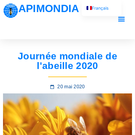
APIMONDIA
Français
English (UK)
Español
Português
العربية
Journée mondiale de
Русский
l'abeille 2020
20 mai 2020