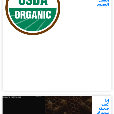
العسل
العضوي
إذا
كتبت
صحيفة
نيويورك