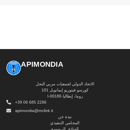
APIMONDIA
الاتحاد الدولي لجمعيات مربي النحل
كورسو فيتوريو إيمانويل 101
I-00186 روما، إيطاليا
+39 06 685 2286
apimondia@mclink.it
نبذة عن
المجلس التنفيذي
الوثائق الرسمية