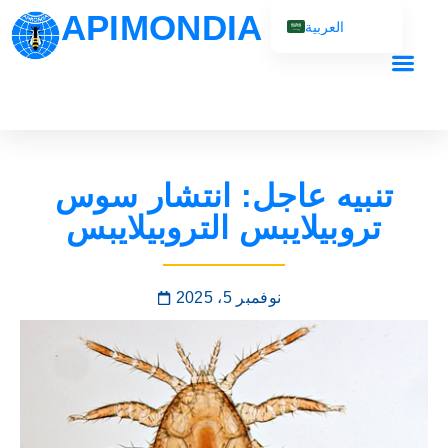
APIMONDIA
العربية
English (UK)
Français
Español
Português
تنبيه عاجل: انتشار سوس
Русский
تروبيلايبس التروبيلايبس
نوفمبر 5، 2025