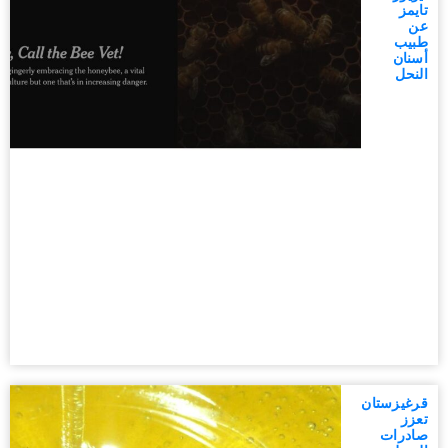
تايمز
عن
طبيب
أسنان
النحل
قرغيزستان
تعزز
صادرات