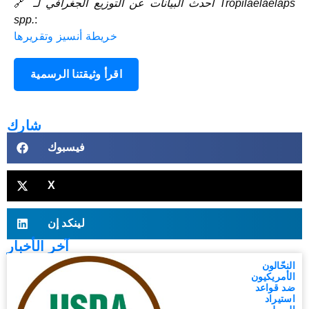
أحدث البيانات عن التوزيع الجغرافي لـ Tropilaelaelaps
🔗
spp.
:
خريطة أنسيز وتقريرها
اقرأ وثيقتنا الرسمية
شارك
فيسبوك
X
لينكد إن
آخر الأخبار
النحّالون
الأمريكيون
ضد قواعد
استيراد