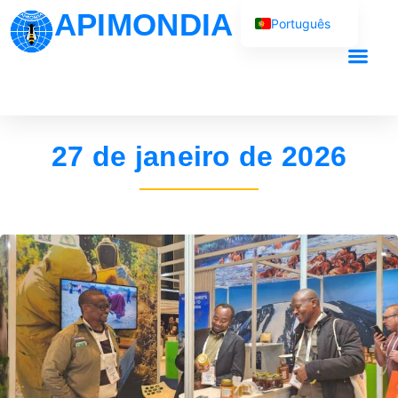
APIMONDIA
Português
English (UK)
Français
O nosso trab
Español
العربية
27 de janeiro de 2026
Русский