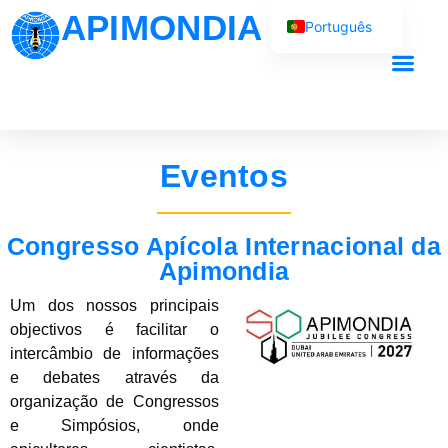
APIMONDIA
Português
English (UK)
Français
O nosso trab
Español
العربية
Eventos
Русский
Congresso Apícola Internacional da
Apimondia
Um dos nossos principais
objectivos é facilitar o
intercâmbio de informações
e debates através da
organização de Congressos
e Simpósios, onde