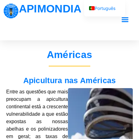
APIMONDIA
Português
English (UK)
Français
O nosso trab
Español
العربية
Américas
Русский
Apicultura nas Américas
Entre as questões que mais
preocupam a apicultura
continental está a crescente
vulnerabilidade a que estão
expostas as nossas
abelhas e os polinizadores
em geral; as taxas de