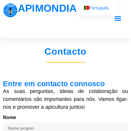
APIMONDIA
Português
English (UK)
Français
O nosso trab
Español
العربية
Contacto
Русский
Entre em contacto connosco
As suas perguntas, ideias de colaboração ou
comentários são importantes para nós. Vamos ligar-
nos e promover a apicultura juntos!
Nome