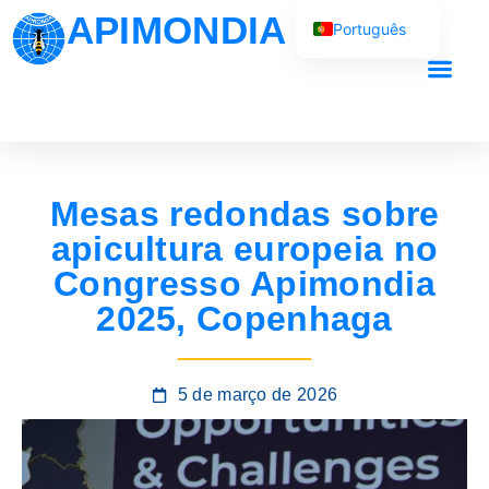
APIMONDIA
Português
English (UK)
Français
O nosso trab
Español
العربية
Mesas redondas sobre
Русский
apicultura europeia no
Congresso Apimondia
2025, Copenhaga
5 de março de 2026