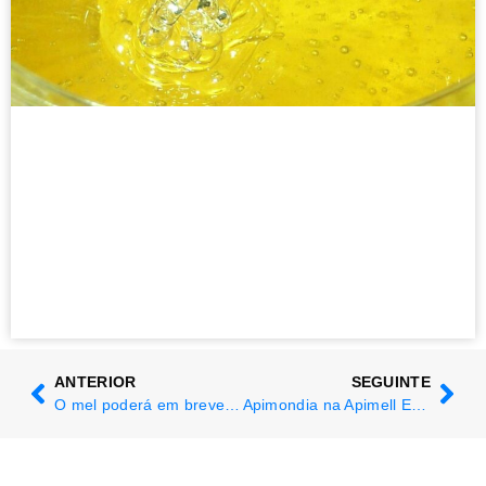
ANTERIOR
SEGUINTE
O mel poderá em breve revelar doenças no interior das colmeias
Apimondia na Apimell Expo em Itália