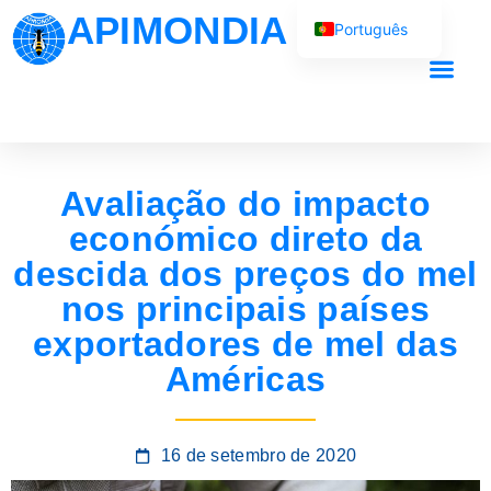
APIMONDIA
Português
English (UK)
Français
O nosso trab
Español
العربية
Avaliação do impacto
Русский
económico direto da
descida dos preços do mel
nos principais países
exportadores de mel das
Américas
16 de setembro de 2020