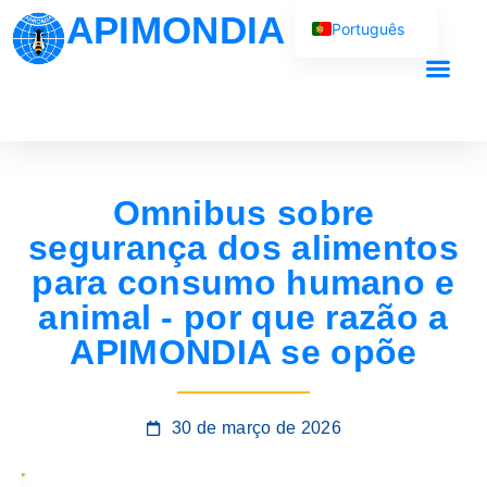
APIMONDIA
Português
English (UK)
Français
O nosso trab
Español
العربية
Omnibus sobre
Русский
segurança dos alimentos
para consumo humano e
animal - por que razão a
APIMONDIA se opõe
30 de março de 2026