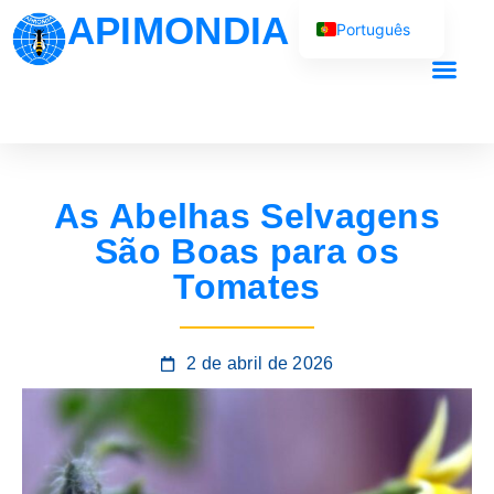
APIMONDIA
Português
English (UK)
Français
O nosso trab
Español
العربية
As Abelhas Selvagens
Русский
São Boas para os
Tomates
2 de abril de 2026