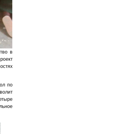
тво в
роект
остях
ол по
волит
четыре
льное