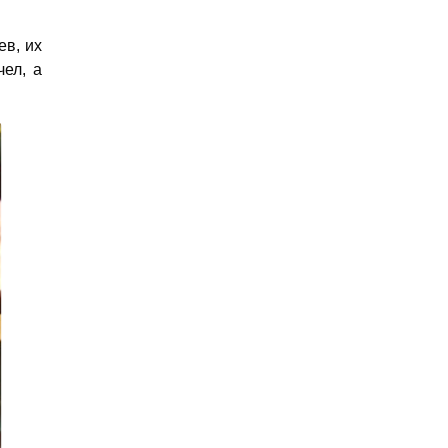
ев, их
чел, а