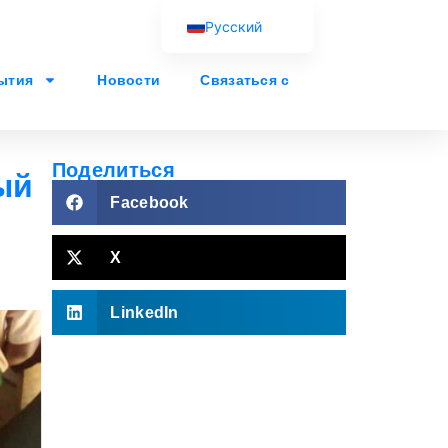
Русский
English (UK)
ытия
Новости
Связаться с
Français
Español
Português
Поделиться
ый
العربية
Facebook
X
LinkedIn