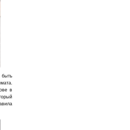
 быть
мата.
ове в
торый
авила