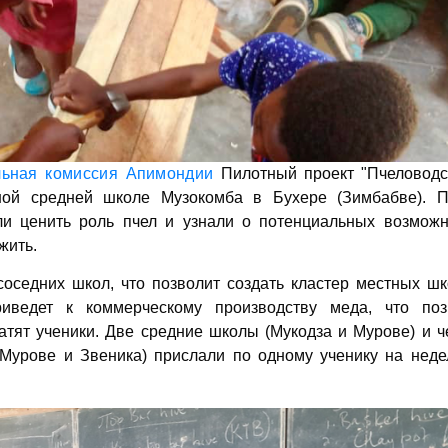
льная комиссия Апимондии
Пилотный проект "Пчеловодс
ной средней школе Музокомба в Бухере (Зимбабве). П
ли ценить роль пчел и узнали о потенциальных возможн
жить.
оседних школ, что позволит создать кластер местных шк
риведет к коммерческому производству меда, что поз
атят ученики. Две средние школы (Мукодза и Мурове) и 
Мурове и Звеника) прислали по одному ученику на неде