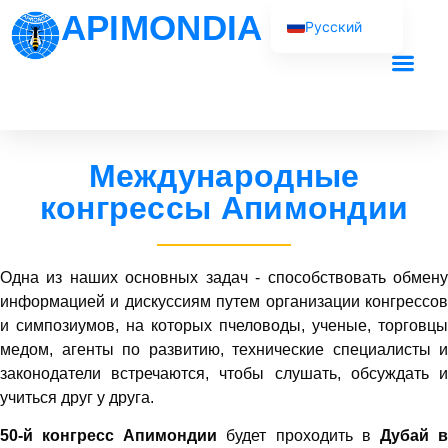
APIMONDIA
Русский
English (UK)
Français
Наша рабо
Español
Português
Международные
العربية
конгрессы Апимондии
Одна из наших основных задач - способствовать обмену
информацией и дискуссиям путем организации конгрессов
и симпозиумов, на которых пчеловоды, ученые, торговцы
медом, агенты по развитию, технические специалисты и
законодатели встречаются, чтобы слушать, обсуждать и
учиться друг у друга.
50-й конгресс Апимондии
будет проходить в
Дубай 