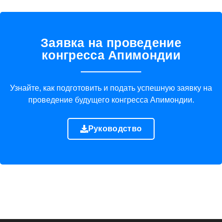
Заявка на проведение
конгресса Апимондии
Узнайте, как подготовить и подать успешную заявку на
проведение будущего конгресса Апимондии.
Руководство