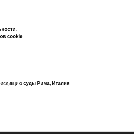
ьности
.
ов cookie
.
юрисдикцию
суды Рима, Италия
.