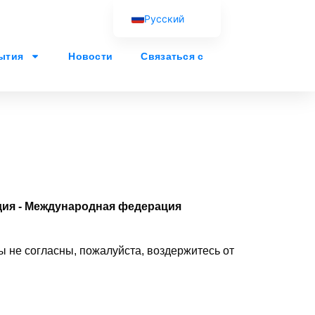
Русский
English (UK)
ытия
Новости
Связаться с
Français
Español
Português
العربية
ия - Международная федерация
ы не согласны, пожалуйста, воздержитесь от