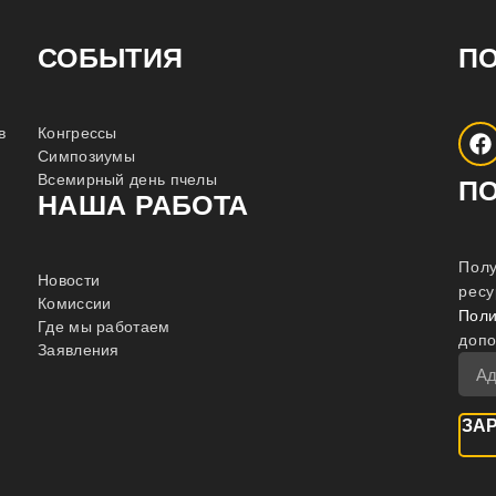
СОБЫТИЯ
П
в
Конгрессы
Симпозиумы
Всемирный день пчелы
П
НАША РАБОТА
Полу
Новости
ресу
Комиссии
Поли
Где мы работаем
доп
Заявления
ЗА