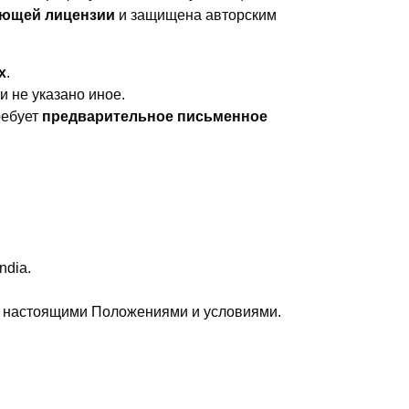
ующей лицензии
и защищена авторским
х
.
ли не указано иное.
ребует
предварительное письменное
ndia.
я настоящими Положениями и условиями.