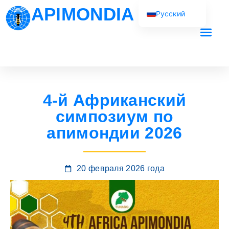
APIMONDIA
Русский
English (UK)
Français
Наша рабо
Español
Português
4-й Африканский
العربية
симпозиум по
апимондии 2026
20 февраля 2026 года