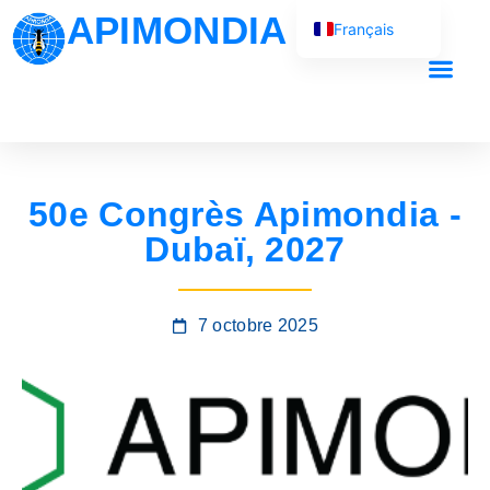
APIMONDIA
Français
English (UK)
Español
Português
العربية
50e Congrès Apimondia -
Русский
Dubaï, 2027
7 octobre 2025