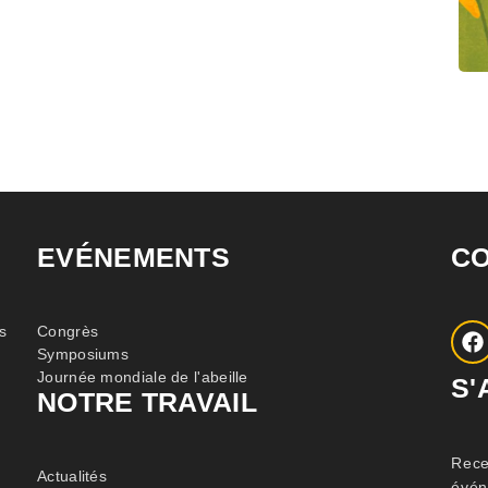
EVÉNEMENTS
C
s
Congrès
Symposiums
Journée mondiale de l'abeille
S'
NOTRE TRAVAIL
Rece
Actualités
évén