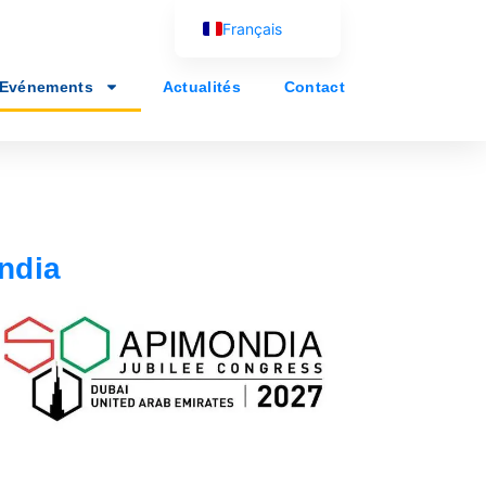
Français
English (UK)
Evénements
Actualités
Contact
Español
Português
العربية
Русский
ndia