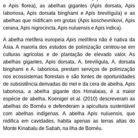
e Apis florea), as abelhas gigantes (Apis dorsata, Apis
laboriosa, Apis dorsata binghami e Apis breviligula) e as
abelhas que nidificam em grutas (Apis koschevnikovi, Apis
cerana, Apis nigrocincta, Apis nuluensis e Apis indica).
A abelha melífera europeia
Apis mellifera
não é nativa da
Ásia. A maioria dos estudos de polinização centrou-se em
culturas agrícolas e de plantação de elevado valor. As
abelhas gigantes, Apis dorsata, A. breviligula, A. dorsata
binghami e A. laboriosa, prestam serviços de polinização
nos ecossistemas florestais e são fontes de oportunidades
de subsistência derivadas do mel e da cera de abelha. Apis
laboriosa, a abelha gigante dos Himalaias, é a maior
espécie de abelha. Koeniger et al. (2010) descreveram as
abelhas do Bornéu e defenderam a apicultura sustentável
com abelhas indígenas. A abelha Apis nuluensis, que
nidifica em cavidades, habita apenas as terras altas do
Monte Kinabalu de Sabah, na ilha de Bornéu.