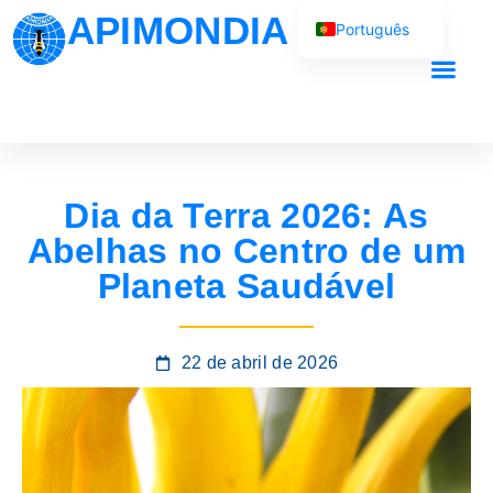
APIMONDIA
Português
English (UK)
Français
O nosso trab
Español
العربية
Dia da Terra 2026: As
Русский
Abelhas no Centro de um
Planeta Saudável
22 de abril de 2026