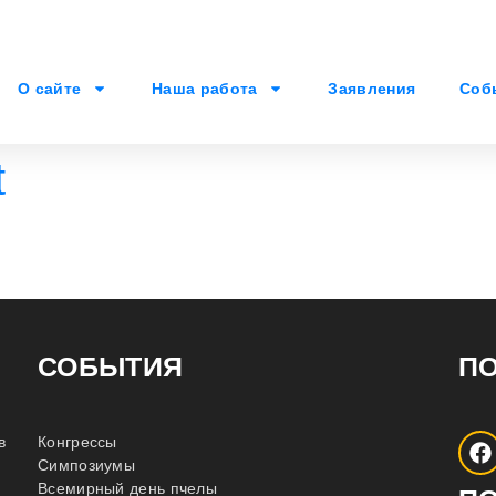
О сайте
Наша работа
Заявления
Соб
t
СОБЫТИЯ
П
в
Конгрессы
Симпозиумы
Всемирный день пчелы