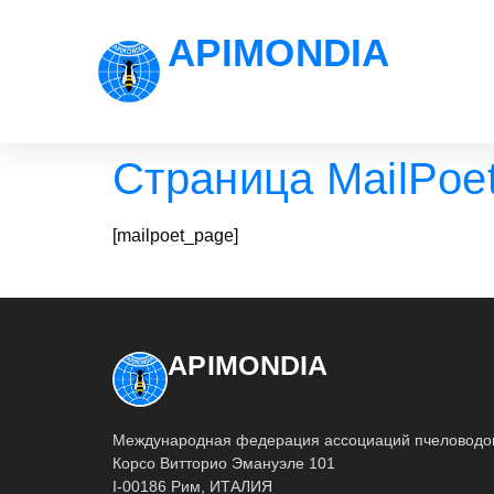
APIMONDIA
Страница MailPoe
[mailpoet_page]
APIMONDIA
Международная федерация ассоциаций пчеловодо
Корсо Витторио Эмануэле 101
I-00186 Рим, ИТАЛИЯ