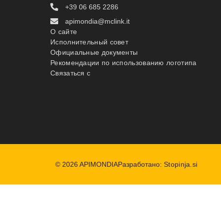
+39 06 685 2286
apimondia@mclink.it
О сайте
Исполнительный совет
Официальные документы
Рекомендации по использованию логотипа
Связаться с
© 2026 APIMONDIA
Разработано:
Stopinja.si