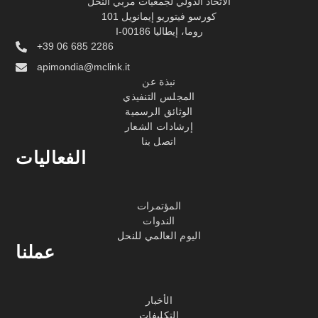
الاتحاد الدولي لجمعيات مربي النحل
كورسو فيتوريو إيمانويل 101
I-00186 روما، إيطاليا
+39 06 685 2286
apimondia@mclink.it
نبذة عن
المجلس التنفيذي
الوثائق الرسمية
إرشادات الشعار
اتصل بنا
الفعاليات
المؤتمرات
الندوات
اليوم العالمي للنحل
عملنا
الأخبار
التكليفات