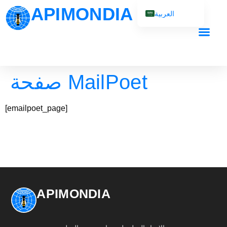
APIMONDIA
العربية
English (UK)
Français
Español
صفحة MailPoet
Português
Русский
[emailpoet_page]
APIMONDIA