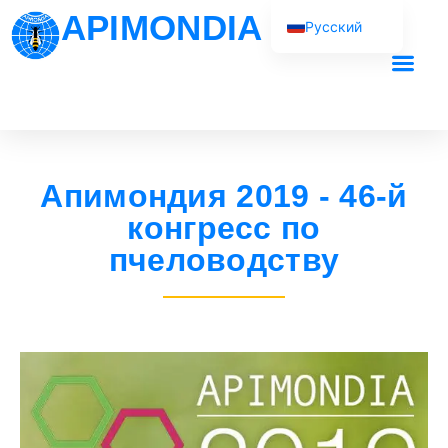
APIMONDIA
Русский
English (UK)
Français
Наша рабо
Español
Português
Апимондия 2019 - 46-й
العربية
конгресс по
пчеловодству