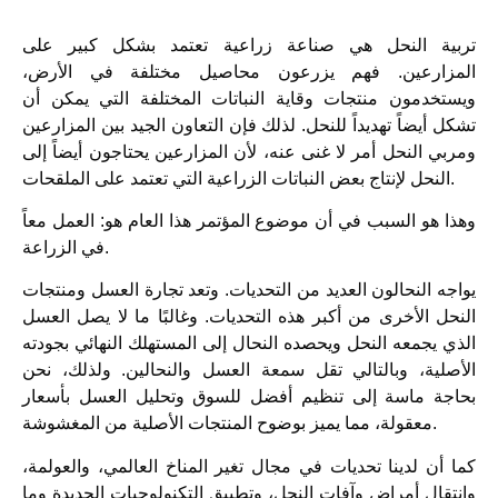
تربية النحل هي صناعة زراعية تعتمد بشكل كبير على
المزارعين. فهم يزرعون محاصيل مختلفة في الأرض،
ويستخدمون منتجات وقاية النباتات المختلفة التي يمكن أن
تشكل أيضاً تهديداً للنحل. لذلك فإن التعاون الجيد بين المزارعين
ومربي النحل أمر لا غنى عنه، لأن المزارعين يحتاجون أيضاً إلى
النحل لإنتاج بعض النباتات الزراعية التي تعتمد على الملقحات.
وهذا هو السبب في أن موضوع المؤتمر هذا العام هو: العمل معاً
في الزراعة.
يواجه النحالون العديد من التحديات. وتعد تجارة العسل ومنتجات
النحل الأخرى من أكبر هذه التحديات. وغالبًا ما لا يصل العسل
الذي يجمعه النحل ويحصده النحال إلى المستهلك النهائي بجودته
الأصلية، وبالتالي تقل سمعة العسل والنحالين. ولذلك، نحن
بحاجة ماسة إلى تنظيم أفضل للسوق وتحليل العسل بأسعار
معقولة، مما يميز بوضوح المنتجات الأصلية من المغشوشة.
كما أن لدينا تحديات في مجال تغير المناخ العالمي، والعولمة،
وانتقال أمراض وآفات النحل، وتطبيق التكنولوجيات الجديدة وما