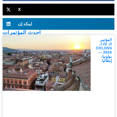
X
لينكد إن
أحدث المؤتمرات
المؤتمر
الـ 22 لـ
COLOSS
2026 —
بولونيا،
إيطاليا