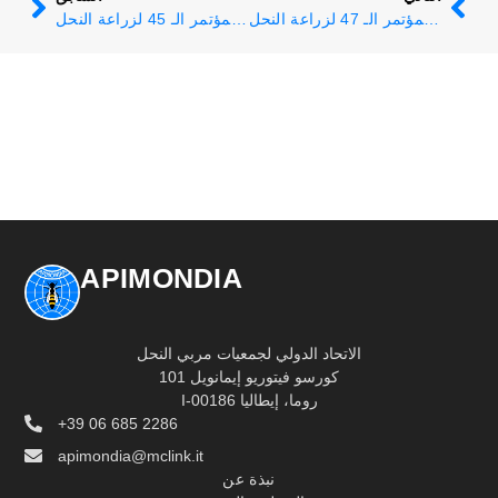
أبيمونديا 2022 - المؤتمر الـ 47 لزراعة النحل
أبيمونديا 2017 - المؤتمر الـ 45 لزراعة النحل
APIMONDIA
الاتحاد الدولي لجمعيات مربي النحل
كورسو فيتوريو إيمانويل 101
I-00186 روما، إيطاليا
+39 06 685 2286
apimondia@mclink.it
نبذة عن