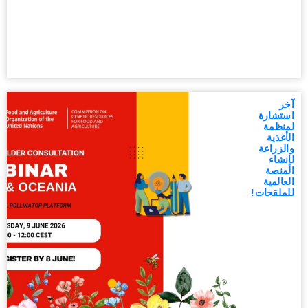
آخر
استشارة
لمنظمة
الأغذية
والزراعة
لإنشاء
المنصة
العالمية
للملقحات!