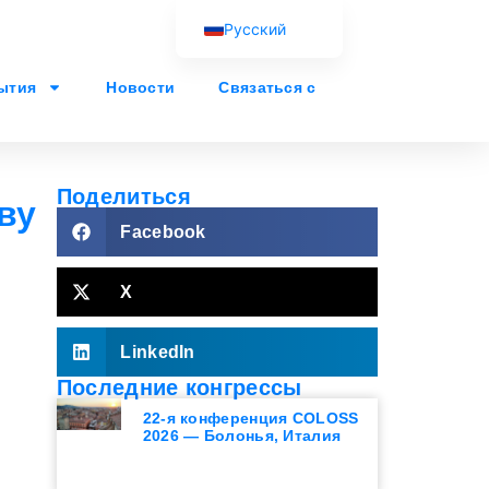
Русский
English (UK)
ытия
Новости
Связаться с
Français
Español
Português
Поделиться
ву
العربية
Facebook
X
LinkedIn
Последние конгрессы
22-я конференция COLOSS
2026 — Болонья, Италия