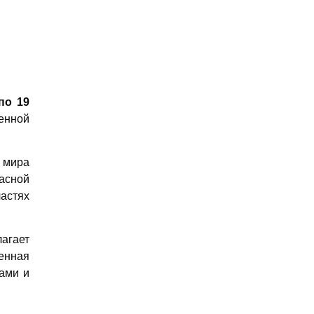
по 19
енной
 мира
асной
ластях
агает
енная
ами и