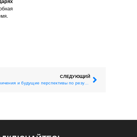
дарях
обная
емя.
СЛЕДУЮЩИЙ
Африка: сильные стороны, ограничения и будущие перспективы по результатам 49-го конгресса в Копенгагене