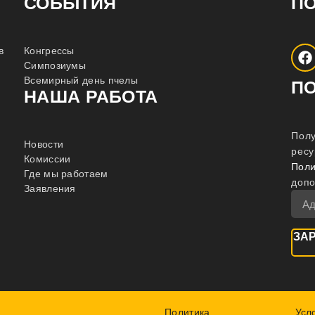
СОБЫТИЯ
П
в
Конгрессы
Симпозиумы
Всемирный день пчелы
П
НАША РАБОТА
Полу
Новости
ресу
Комиссии
Поли
Где мы работаем
доп
Заявления
ЗА
Политика
Усл