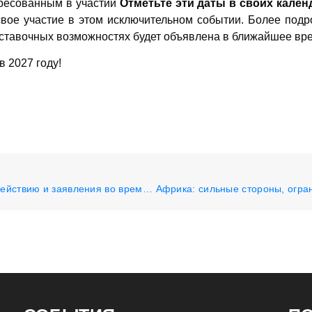
ресованным в участии
Отметьте эти даты в своих кален
свое участие в этом исключительном событии. Более подр
ставочных возможностях будет объявлена в ближайшее вр
 2027 году!
Апимондия выпустила важные призывы к действию и заявления во время 49-го Конгресса