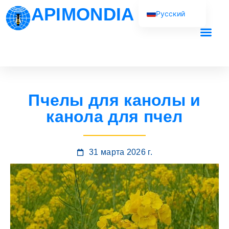
APIMONDIA
Русский
English (UK)
Français
Наша рабо
Español
Português
Пчелы для канолы и
العربية
канола для пчел
31 марта 2026 г.