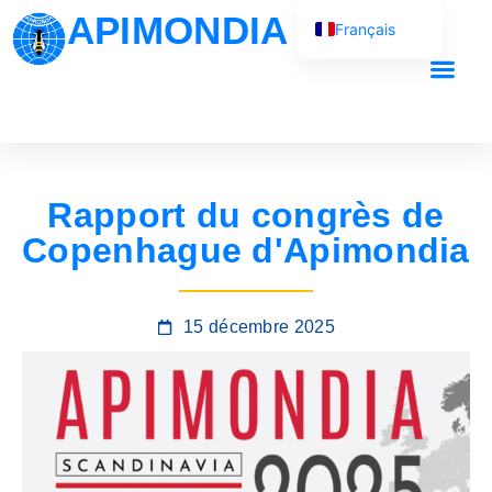
APIMONDIA
Français
English (UK)
Español
Português
العربية
Rapport du congrès de
Русский
Copenhague d'Apimondia
15 décembre 2025