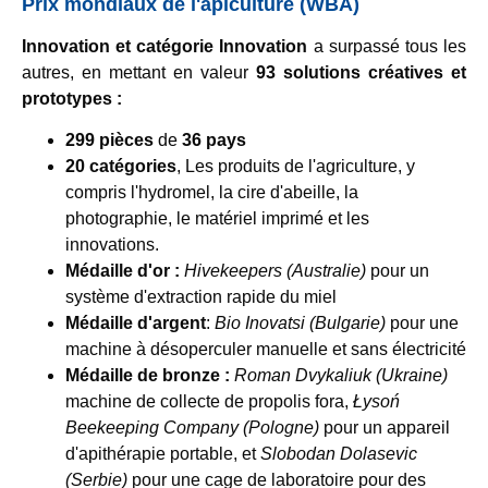
Prix mondiaux de l'apiculture (WBA)
Innovation et catégorie Innovation
a surpassé tous les
autres, en mettant en valeur
93 solutions créatives et
prototypes :
299 pièces
de
36 pays
20 catégories
, Les produits de l'agriculture, y
compris l'hydromel, la cire d'abeille, la
photographie, le matériel imprimé et les
innovations.
Médaille d'or :
Hivekeepers (Australie)
pour un
système d'extraction rapide du miel
Médaille d'argent
:
Bio Inovatsi (Bulgarie)
pour une
machine à désoperculer manuelle et sans électricité
Médaille de bronze :
Roman Dvykaliuk (Ukraine)
machine de collecte de propolis fora,
Łysoń
Beekeeping Company (Pologne)
pour un appareil
d'apithérapie portable, et
Slobodan Dolasevic
(Serbie)
pour une cage de laboratoire pour des