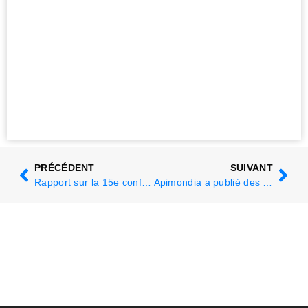
PRÉCÉDENT
SUIVANT
Rapport sur la 15e conférence arabe sur l'apiculture
Apimondia a publié des appels à l'action et des déclarations importantes au cours du 49e Congrès.