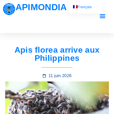
APIMONDIA
Français
English (UK)
Español
Português
العربية
Apis florea arrive aux
Русский
Philippines
11 juin 2026