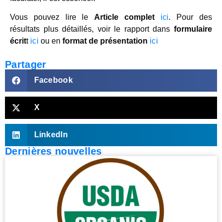
Vous pouvez lire le
Article complet
ici
. Pour des
résultats plus détaillés, voir le rapport dans
formulaire
écrit
t
ici
ou en
format de présentation
ici
Partager
Facebook
X
LinkedIn
Dernières nouvelles