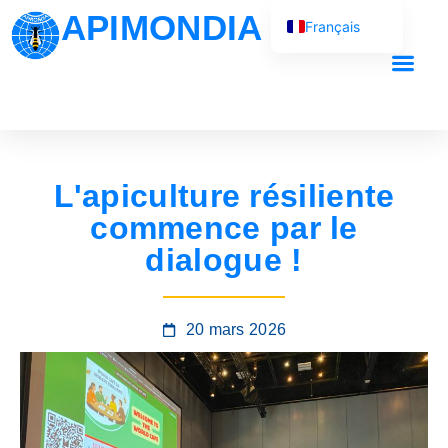
APIMONDIA
Français
English (UK)
Español
Português
العربية
L'apiculture résiliente
Русский
commence par le
dialogue !
20 mars 2026