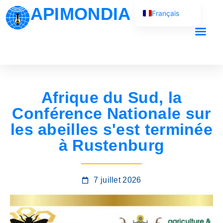
APIMONDIA
Français
English (UK)
Español
Português
العربية
Afrique du Sud, la
Русский
Conférence Nationale sur
les abeilles s'est terminée
à Rustenburg
7 juillet 2026