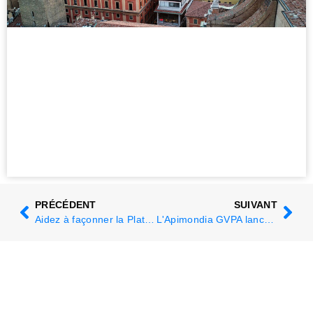
PRÉCÉDENT
SUIVANT
Aidez à façonner la Plateforme Mondiale des Pollinisateurs !
L'Apimondia GVPA lance une note informative sur un cadre de bien-être des abeilles mellifères pour l'Organisation Mondiale de la Santé Animale.