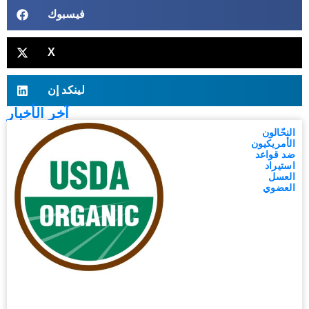
فيسبوك
X
لينكد إن
آخر الأخبار
النحّالون
الأمريكيون
ضد قواعد
استيراد
العسل
العضوي