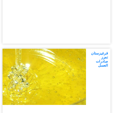
قرغيزستان
تعزز
صادرات
العسل