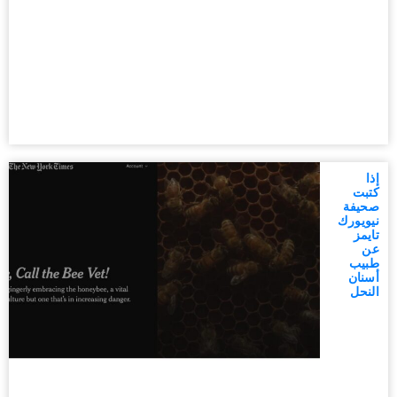
إذا
كتبت
صحيفة
نيويورك
تايمز
عن
طبيب
أسنان
النحل