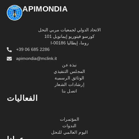
APIMONDIA
الاتحاد الدولي لجمعيات مربي النحل
كورسو فيتوريو إيمانويل 101
I-00186 روما، إيطاليا
+39 06 685 2286
apimondia@mclink.it
نبذة عن
المجلس التنفيذي
الوثائق الرسمية
إرشادات الشعار
اتصل بنا
الفعاليات
المؤتمرات
الندوات
اليوم العالمي للنحل