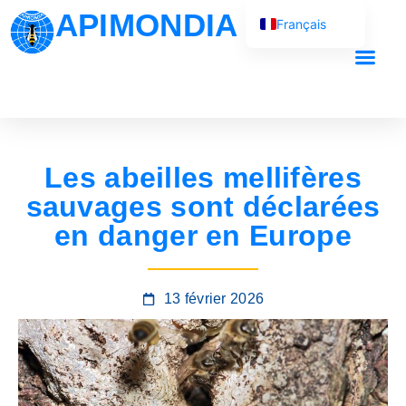
APIMONDIA
Français
English (UK)
Español
Português
العربية
Les abeilles mellifères
Русский
sauvages sont déclarées
en danger en Europe
13 février 2026