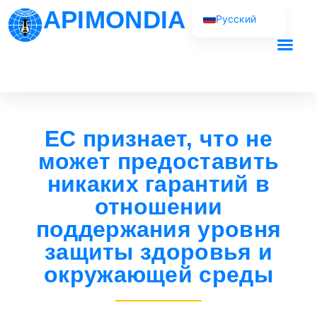
APIMONDIA
Русский
English (UK)
Français
Наша рабо
Español
Português
ЕС признает, что не
العربية
может предоставить
никаких гарантий в
отношении
поддержания уровня
защиты здоровья и
окружающей среды