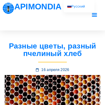
APIMONDIA
Русский
English (UK)
Français
Наша рабо
Español
Português
Разные цветы, разный
العربية
пчелиный хлеб
16 апреля 2026