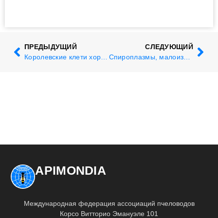
ПРЕДЫДУЩИЙ
СЛЕДУЮЩИЙ
Королевские клети хороши для пчелиных маток?
Спироплазмы, малоизвестные патогены, но не безвредные
APIMONDIA
Международная федерация ассоциаций пчеловодов
Корсо Витторио Эмануэле 101