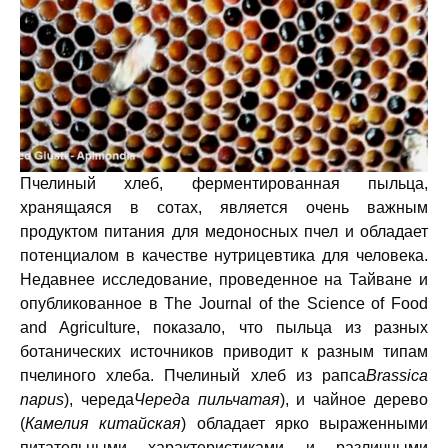
Пчелиный хлеб, ферментированная пыльца,
хранящаяся в сотах, является очень важным
продуктом питания для медоносных пчел и обладает
потенциалом в качестве нутрицевтика для человека.
Недавнее исследование, проведенное на Тайване и
опубликованное в The Journal of the Science of Food
and Agriculture, показало, что пыльца из разных
ботанических источников приводит к разным типам
пчелиного хлеба. Пчелиный хлеб из рапса
Brassica
napus
), череда
Череда пильчатая
), и чайное дерево
(
Камелия китайская
) обладает ярко выраженными
питательными характеристиками и различными