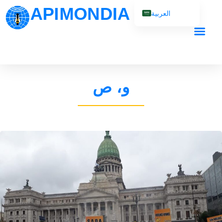
APIMONDIA
العربية
English (UK)
Français
Español
Português
و، ص
Русский