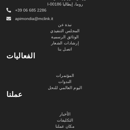
I-00186 روما، إيطاليا
+39 06 685 2286
apimondia@mclink.it
نبذة عن
المجلس التنفيذي
الوثائق الرسمية
إرشادات الشعار
اتصل بنا
الفعاليات
المؤتمرات
الندوات
اليوم العالمي للنحل
عملنا
الأخبار
التكليفات
مكان عملنا