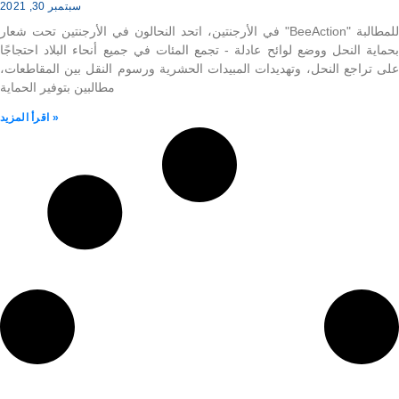
سبتمبر 30, 2021
في الأرجنتين، اتحد النحالون في الأرجنتين تحت شعار "BeeAction" للمطالبة
بحماية النحل ووضع لوائح عادلة - تجمع المئات في جميع أنحاء البلاد احتجاجًا
على تراجع النحل، وتهديدات المبيدات الحشرية ورسوم النقل بين المقاطعات،
مطالبين بتوفير الحماية
اقرأ المزيد »