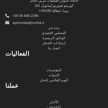
الاتحاد الدولي لجمعيات مربي النحل
كورسو فيتوريو إيمانويل 101
I-00186 روما، إيطاليا
+39 06 685 2286
apimondia@mclink.it
نبذة عن
المجلس التنفيذي
الوثائق الرسمية
إرشادات الشعار
اتصل بنا
الفعاليات
المؤتمرات
الندوات
اليوم العالمي للنحل
عملنا
الأخبار
التكليفات