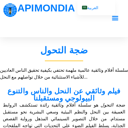
APIMONDIA
العربية
English (UK)
Français
Español
Português
ضجة التحول
Русский
سلسلة أفلام وثائقية عالمية ملهمة تحتفي بكيفية تحقيق الناس العاديين
للأشياء الاستثنائية من خلال تواصلهم مع النحل...
فيلم وثائقي عن النحل والناس والتنوع
البيولوجي ومستقبلنا
ضجة التحول
هو سلسلة أفلام وثائقية رائدة تستكشف الروابط
العميقة بين النحل والنظم البيئية وسعي البشرية نحو مستقبل
مستدام. من خلال التصوير السينمائي المذهل ورواية القصص
الجذابة، يسلط الفيلم الضوء على التحديات التي تواجه الملقحات