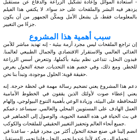
- استعادة الموائل وإعادة تشكيل الزراعة والدفاع عن مستقبل
يزدهر فيه البشر والملقحات على حد سواء. لا يكتفي هذا الفيلم
بالمعلومات فقط، بل يشعل الأمل ويمكّن الجمهور من أن يكون
جزءًا من التغيير.
سبب أهمية هذا المشروع
إن تراجع الملقحات ليس مجرد أزمة بيئية - إنه تهديد مباشر للأمن
الغذائي العالمي والاستقرار الاقتصادي والجمال الطبيعي لعالمنا.
فبدون النحل، تتداعى نظم بيئية بأكملها، وتتعرض أسس الزراعة
للخطر. ومع ذلك، وفي خضم هذه التحديات,
ضجة التحول
يعرض
حقيقة قوية: الحلول موجودة، وتبدأ بنا نحن.
دعم هذا المشروع يعني تضخيم رسالة مهمة في لحظة حرجة. إنه
يعني إعطاء صوت لأولئك الذين يقفون في الخطوط الأمامية
للمحافظة على البيئة، وزيادة الوعي بأهمية التنوع البيولوجي، وإلهام
العمل الهادف على المستويين المحلي والعالمي. سيساعد دعمكم
في بث الحياة في هذه القصة الحيوية، والوصول إلى الجماهير في
جميع أنحاء العالم وتحفيز التغيير الحقيقي للملقحات والكوكب.
انضم إلينا في صنع
ضجة التحول
أكثر من مجرد فيلم - ساعدنا في
تحويله إلى حركة. لأننا عندما نحمي النحل، فإننا نحمي المستقبل.