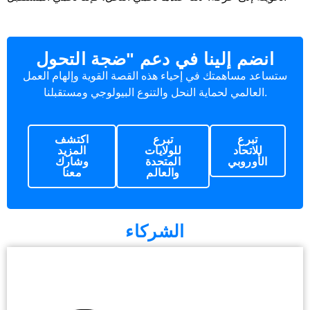
انضم إلينا في دعم "ضجة التحول
ستساعد مساهمتك في إحياء هذه القصة القوية وإلهام العمل
العالمي لحماية النحل والتنوع البيولوجي ومستقبلنا.
تبرع
تبرع
اكتشف
للاتحاد
للولايات
المزيد
الأوروبي
المتحدة
وشارك
والعالم
معنا
الشركاء