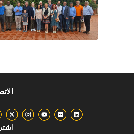
الات
اشتر