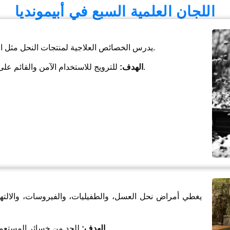
اللجان العلمية السبع في أبيمونديا
يدرس الخصائص العلاجية لمنتجات النحل مثل العسل والبروبوليس وغذاء ملكات النحل وسم النحل.
للترويج للاستخدام الآمن والقائم على الأبحاث والاستخدام المسؤول للعلاج بالطب البديل.
الهدف:
يغطي أمراض نحل العسل، والطفيليات، والفيروسات، والالتهابا
للحد من خسائر المستعمرات وتحسين إدارة صحة النحل على مستوى العالم.
الهدف: