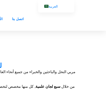
العربية
English (UK)
اتصل بنا
ال
Français
Español
Português
Русский
ل
لهذا السبب، تعمل Apimondia من خلال
سبع لجان علمية
, كل منها مخصص لتخصص