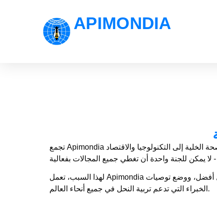
APIMONDIA
تجمع Apimondia مربي النحل والباحثين والخبراء من جميع أنحاء العالم. نظرًا لأن مجال تربية النحل واسع للغاية - بدءًا من بيولوجيا النحل وصحة الخلية إلى التكنولوجيا والاقتصاد
ل أفضل، ووضع توصيات
الخبراء التي تدعم تربية النحل في جميع أنحاء العالم.