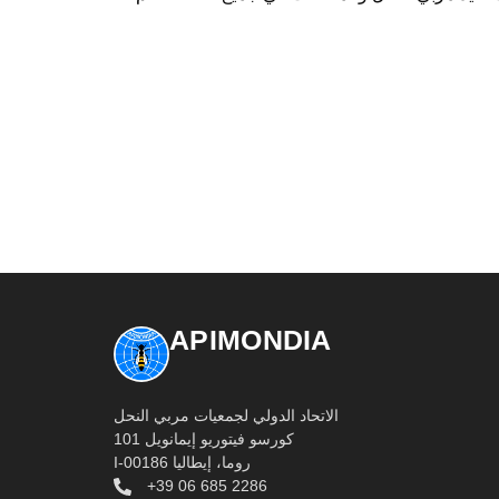
APIMONDIA
الاتحاد الدولي لجمعيات مربي النحل
كورسو فيتوريو إيمانويل 101
I-00186 روما، إيطاليا
+39 06 685 2286