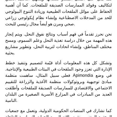
لتكاليف وفوائد الممارسات الصديقة للملقحات. كما أن أهمية
الحفاظ على موائل الملقحات الطبيعية وزيادة التنوع البيولوجي
للحد من المدخلات الاصطناعية وإنشاء نظام إيكولوجي زراعي
صحي ومرن هو أيضاً مجال رئيسي للبحث.
نحن نحرز تقدماً في فهم أسباب ونتائج نفوق النحل. ويتم إنجاز
هذه المهمة من خلال دراسة تغذية النحل وعلم السموم، ومسح
مختلف المناطق، وإنشاء اتحادات لتربية النحل، وتطوير مشاريع
بحثية.
وتشكل كل هذه المعلومات أداة قيّمة لتصميم وتنفيذ خطط
الإدارة التي تعزز وجود الملقحات في البيئات الطبيعية والإنتاجية.
فعلى سبيل المثال، ساهمت منظمة Apimondia في وضع
مبادئ توجيهية وبروتوكولات منظمة الأغذية والزراعة للتقييم
الاجتماعي والاقتصادي للممارسات الصديقة للملقحات وأطلقت
العديد من المبادرات في المزارع الأسرية الصغيرة من البلدان
النامية.
كما نشارك في المنصات الحكومية الدولية، ونعمل مع جمعيات
المجتمع المدني، ونقوم بالاتصال مع الجهات السياسية الفاعلة