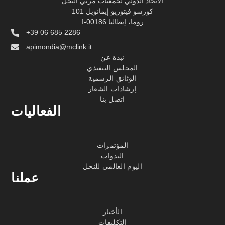
الاتحاد الدولي لجمعيات مربي النحل
كورسو فيتوريو إيمانويل 101
I-00186 روما، إيطاليا
+39 06 685 2286
apimondia@mclink.it
نبذة عن
المجلس التنفيذي
الوثائق الرسمية
إرشادات الشعار
اتصل بنا
الفعاليات
المؤتمرات
الندوات
اليوم العالمي للنحل
عملنا
الأخبار
التكليفات