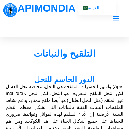
APIMONDIA
العربية
English (UK)
Français
Español
Português
التلقيح والنباتات
Русский
الدور الحاسم للنحل
وأشهر الحشرات الملقحة هي النحل، وخاصة نحل العسل (Apis
mellifera)، لكن النحل الملقح المعروف هو النحل، لكن النحل
غير الملقح (مثل النحل الطنان) هو أيضاً ملقح ممتاز. يدعم نشاط
الملقحات البيئات الغنية بالنباتات التي تشكل معظم النظم
البيئية الأرضية. إن الأداء السليم لهذه الموائل وفوائدها ضروري
للحفاظ على جميع أشكال الحياة على هذا الكوكب. ومن أهم
مساهمات الطبيعة للبشر تلقيح مختلف المحاصيل الأساسية