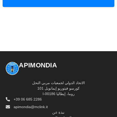
APIMONDIA
الاتحاد الدولي لجمعيات مربي النحل
كورسو فيتوريو إيمانويل 101
I-00186 روما، إيطاليا
+39 06 685 2286
apimondia@mclink.it
نبذة عن