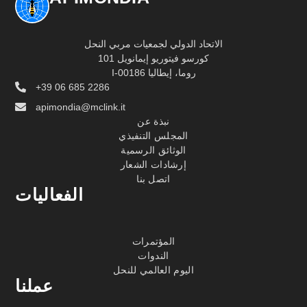
الاتحاد الدولي لجمعيات مربي النحل
كورسو فيتوريو إيمانويل 101
I-00186 روما، إيطاليا
+39 06 685 2286
apimondia@mclink.it
نبذة عن
المجلس التنفيذي
الوثائق الرسمية
إرشادات الشعار
اتصل بنا
الفعاليات
المؤتمرات
الندوات
اليوم العالمي للنحل
عملنا