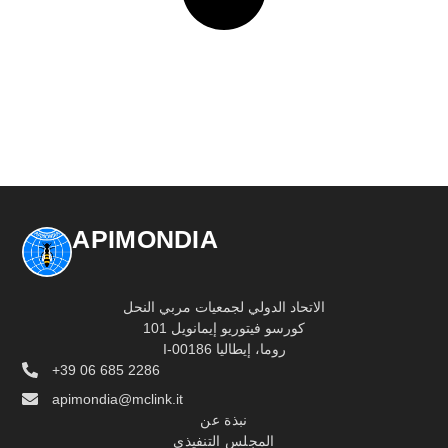
APIMONDIA
الاتحاد الدولي لجمعيات مربي النحل
كورسو فيتوريو إيمانويل 101
I-00186 روما، إيطاليا
+39 06 685 2286
apimondia@mclink.it
نبذة عن
المجلس التنفيذي