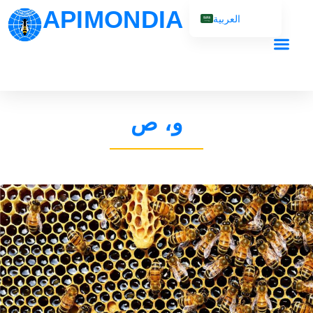
APIMONDIA
العربية
English (UK)
Français
Español
Português
و، ص
Русский