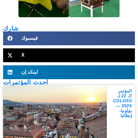
شارك
فيسبوك
X
لينكد إن
أحدث المؤتمرات
المؤتمر
الـ 22 لـ
COLOSS
2026 —
بولونيا،
إيطاليا