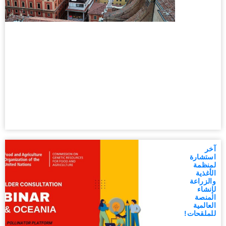
آخر
استشارة
لمنظمة
الأغذية
والزراعة
لإنشاء
المنصة
العالمية
للملقحات!