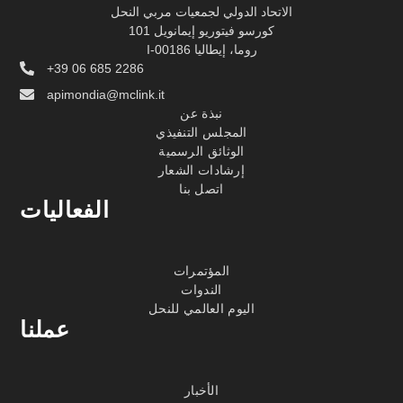
الاتحاد الدولي لجمعيات مربي النحل
كورسو فيتوريو إيمانويل 101
I-00186 روما، إيطاليا
+39 06 685 2286
apimondia@mclink.it
نبذة عن
المجلس التنفيذي
الوثائق الرسمية
إرشادات الشعار
اتصل بنا
الفعاليات
المؤتمرات
الندوات
اليوم العالمي للنحل
عملنا
الأخبار